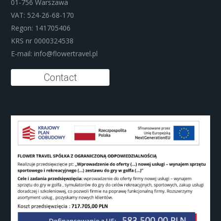
01-756 Warszawa
VAT: 524-26-68-170
Regon: 141705406
KRS nr 0000324538
E-mail:
info@flowertravel.pl
Contact