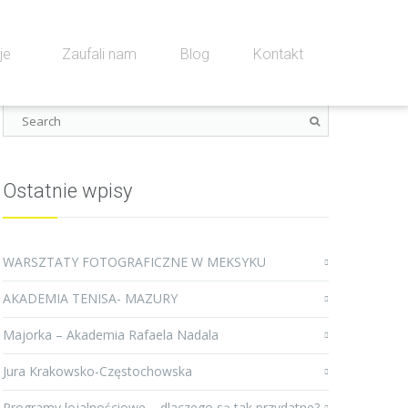
cje
Zaufali nam
Blog
Kontakt
Ostatnie wpisy
WARSZTATY FOTOGRAFICZNE W MEKSYKU
AKADEMIA TENISA- MAZURY
Majorka – Akademia Rafaela Nadala
Jura Krakowsko-Częstochowska
Programy lojalnościowe – dlaczego są tak przydatne?