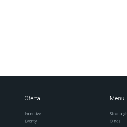
Oferta
Menu
Incentive
Strona g
Eventy
O nas