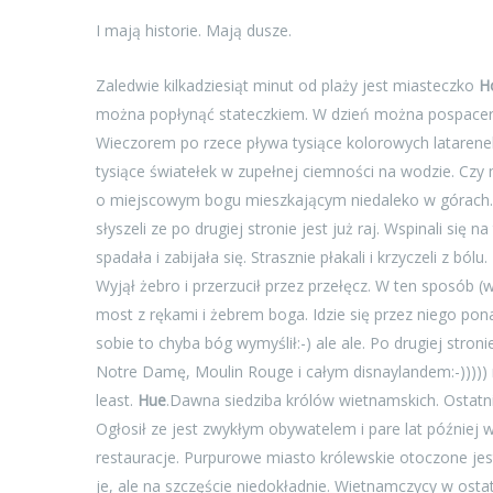
I mają historie. Mają dusze.
Zaledwie kilkadziesiąt minut od plaży jest miasteczko
H
można popłynąć stateczkiem. W dzień można pospacerow
Wieczorem po rzece pływa tysiące kolorowych latarene
tysiące światełek w zupełnej ciemności na wodzie. Cz
o miejscowym bogu mieszkającym niedaleko w górach. L
słyszeli ze po drugiej stronie jest już raj. Wspinali się 
spadała i zabijała się. Strasznie płakali i krzyczeli z b
Wyjął żebro i przerzucił przez przełęcz. W ten sposób 
most z rękami i żebrem boga. Idzie się przez niego pon
sobie to chyba bóg wymyślił:-) ale ale. Po drugiej stro
Notre Damę, Moulin Rouge i całym disnaylandem:-))))) mo
least.
Hue
.Dawna siedziba królów wietnamskich. Ostatni
Ogłosił ze jest zwykłym obywatelem i pare lat później 
restauracje. Purpurowe miasto królewskie otoczone je
je, ale na szczęście niedokładnie. Wietnamczycy w os