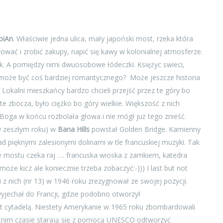
oiAn
. Właściwie jedna ulica, mały japoński most, rzeka która
ać i zrobić zakupy, napić się kawy w kolonialnej atmosferze.
k. A pomiędzy nimi dwuosobowe łódeczki. Księżyc swieci,
y może być coś bardziej romantycznego? Może jeszcze historia
okalni mieszkańcy bardzo chcieli przejść przez te góry bo
na te zbocza, było ciężko bo góry wielkie. Większość z nich
ólu. Boga w końcu rozbolała głowa i nie mógł już tego znieść.
(w zeszłym roku) w
Bana Hills
powstał Golden Bridge. Kamienny
ad pięknymi zalesionymi dolinami w tle francuskiej muzyki. Tak
nie mostu czeka raj …. francuska wioska z zamkiem, katedra
że kicz ale koniecznie trzeba zobaczyć:-))) I last but not
 z nich (nr 13) w 1946 roku zrezygnował ze swojej pozycji.
wyjechał do Francji, gdzie podobno otworzył
st cytadelą. Niestety Amerykanie w 1965 roku zbombardowali
tatnim czasie starają się z pomocą UNESCO odtworzyć