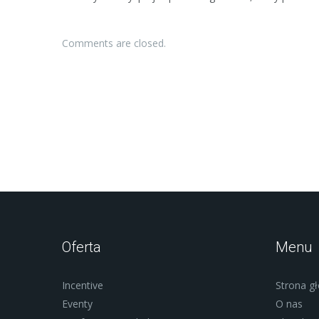
Comments are closed.
Oferta
Menu
Incentive
Strona g
Eventy
O nas