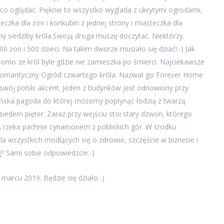
t co oglądać. Pięknie to wszystko wyglada z ukrytymi ogrodami,
teczka dla żon i konkubin z jednej strony i miasteczka dla
ny siedziby króla.Swoją droga muszę doczytać. Niektórzy.
0 żon i 500 dzieci. Na takim dworze musiało się dziać!:-) Jak
omo ze król byle gdzie nie zamieszka po śmierci. Najciekawsze
 Romantyczny Ogród czwartego króla. Nazwał go Forever Home
z swój polski akcent. Jeden z budynków jest odnowiony przy
ińska pagoda do której możemy popłynąć łodzią z twarzą
iedem pięter. Zaraz przy wejściu stoi stary dzwon, którego
A rzeka pachnie cynamonem z pobliskich gór. W środku
la wszystkich modlących się o zdrowie, szczęście w biznesie i
? Sami sobie odpowiedzcie:-)
marcu 2019. Będzie się działo:-)