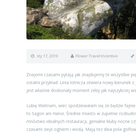
sty 17, 2019
Flower Travel Incentive
Znajomi czasami pytają jak znajdujemy te wszystkie pię
ostatni przykład. Linia lotnicza otwiera nowy kierunek z
jest właśnie doskonały moment żeby jak najszybciej ws
Lubię Wietnam, wiec spodziewałam się ze będzie fajnie
to Sagon ani Hanoi. Średnie miasto w zupełnie rozbudow
mnóstwo idealnych restauracji, genialne kluby nocne cz
czasami zieje ogniem i wodą. Mają tez dwa pola golf