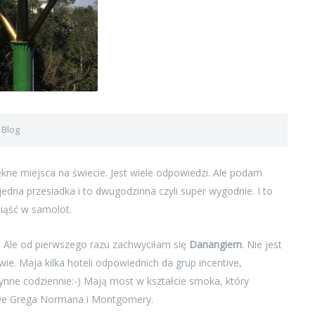
Blog
0
kne miejsca na świecie. Jest wiele odpowiedzi. Ale podam
 jedna przesiadka i to dwugodzinna czyli super wygodnie. I to
iąść w samolot.
. Ale od pierwszego razu zachwyciłam się
Danangiem
. Nie jest
ie. Maja kilka hoteli odpowiednich da grup incentive,
ynne codziennie:-) Mają most w kształcie smoka, który
owe Grega Normana i Montgomery.