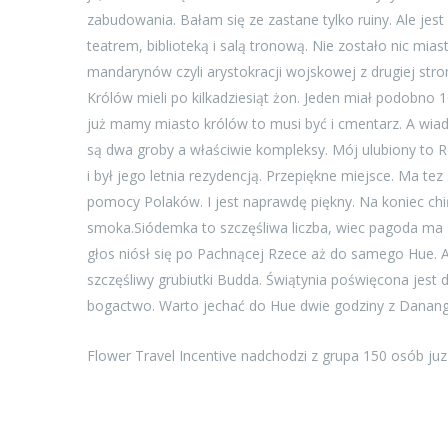
zabudowania. Bałam się ze zastane tylko ruiny. Ale jes
teatrem, biblioteką i salą tronową. Nie zostało nic mias
mandarynów czyli arystokracji wojskowej z drugiej stro
Królów mieli po kilkadziesiąt żon. Jeden miał podobno 10
już mamy miasto królów to musi być i cmentarz. A wiad
są dwa groby a właściwie kompleksy. Mój ulubiony to
i był jego letnia rezydencją. Przepiękne miejsce. Ma te
pomocy Polaków. I jest naprawdę piękny. Na koniec ch
smoka.Siódemka to szczęśliwa liczba, wiec pagoda ma s
głos niósł się po Pachnącej Rzece aż do samego Hue. 
szczęśliwy grubiutki Budda. Świątynia poświęcona jest d
bogactwo. Warto jechać do Hue dwie godziny z Danang
Flower Travel Incentive nadchodzi z grupa 150 osób juz 